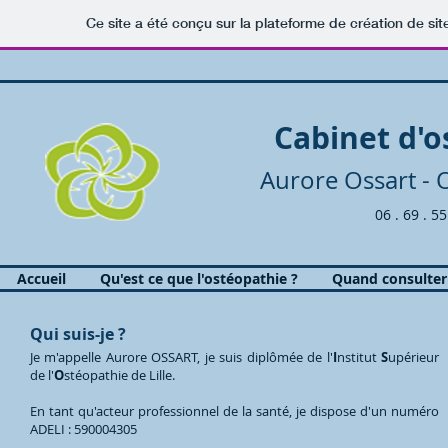
Ce site a été conçu sur la plateforme de création de sit
Cabinet d'o
Aurore Ossart -
O
06 . 69 . 55
Accueil
Qu'est ce que l'ostéopathie ?
Quand consulter
Qui suis-je ?
Je m'appelle Aurore OSSART, je suis diplômée de l'
I
nstitut
S
upérieur
de l'
O
stéopathie de Lille.
En tant qu'acteur professionnel de la santé, je dispose d'un numéro
ADELI : 590004305